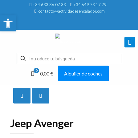
+34 633 36 07 33
+34 649 73 17 79
contacto@actividadesencalador.com
Abrir barra de herramientas
0
0,00 €
Alquiler de coches
Mostrar todo
Jeep Avenger