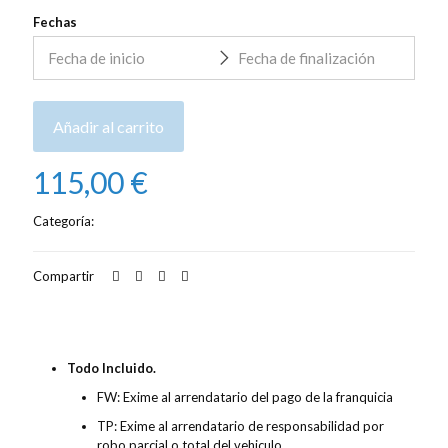
Fechas
Añadir al carrito
115,00
€
Categoría:
Alquiler de coches
Compartir
Descripción
Valoraciones
0
Todo Incluido.
FW: Exime al arrendatario del pago de la franquicia
TP: Exime al arrendatario de responsabilidad por
robo parcial o total del vehiculo.