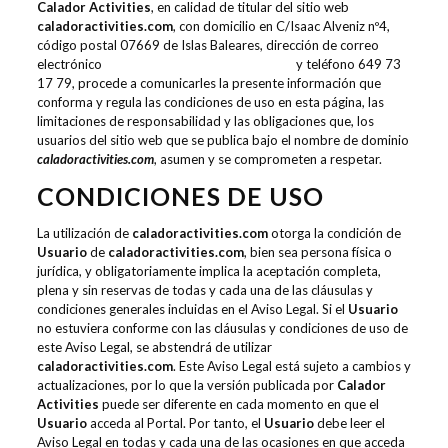
Calador Activities
, en calidad de titular del sitio web
caladoractivities.com
, con domicilio en C/Isaac Alveniz nº4,
código postal 07669 de Islas Baleares, dirección de correo
electrónico
contacto@caladoractivities.com
y teléfono 649 73
17 79, procede a comunicarles la presente información que
conforma y regula las condiciones de uso en esta página, las
limitaciones de responsabilidad y las obligaciones que, los
usuarios del sitio web que se publica bajo el nombre de dominio
caladoractivities.com
, asumen y se comprometen a respetar.
CONDICIONES DE USO
La utilización de
caladoractivities.com
otorga la condición de
Usuario
de
caladoractivities.com
, bien sea persona física o
jurídica, y obligatoriamente implica la aceptación completa,
plena y sin reservas de todas y cada una de las cláusulas y
condiciones generales incluidas en el Aviso Legal. Si el
Usuario
no estuviera conforme con las cláusulas y condiciones de uso de
este Aviso Legal, se abstendrá de utilizar
caladoractivities.com
. Este Aviso Legal está sujeto a cambios y
actualizaciones, por lo que la versión publicada por
Calador
Activities
puede ser diferente en cada momento en que el
Usuario
acceda al Portal. Por tanto, el
Usuario
debe leer el
Aviso Legal en todas y cada una de las ocasiones en que acceda