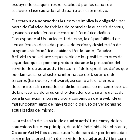
excluyendo cualquier responsabilidad por los daños de
cualquier clase causados al
Usuario
por este motivo.
El acceso a
caladoractivities.com
no implica la obligación por
parte de
Calador Activities
de controlar la ausencia de virus,
gusanos o cualquier otro elemento informático dañino.
Corresponde al
Usuario
, en todo caso, la disponibilidad de
herramientas adecuadas para la detección y desinfección de
programas informáticos dañinos. Por lo tanto,
Calador
Activities
no se hace responsable de los posibles errores de
seguridad que se puedan producir durante la prestación del
servicio de
caladoractivities.com
, ni de los posibles daños que
puedan causarse al sistema informático del
Usuario
o de
terceros (hardware y software), así como a los ficheros o
documentos almacenados en dicho sistema, como consecuencia
de la presencia de virus en el ordenador del
Usuario
utilizado
para la conexión a los servicios y contenidos de la web, de un
mal funcionamiento del navegador o del uso de versiones no
actualizadas del mismo.
La prestación del servicio de
caladoractivities.com
y de los
contenidos tiene, en principio, duración indefinida. No obstante,
Calador Activities
queda autorizado para dar por terminada o
suspender la prestación del servicio de
caladoractivities.com