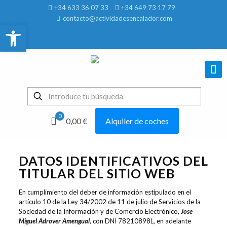
+34 633 36 07 33
+34 649 73 17 79
contacto@actividadesencalador.com
Abrir barra de herramientas
0
0,00 €
Alquiler de coches
DATOS IDENTIFICATIVOS DEL
TITULAR DEL SITIO WEB
En cumplimiento del deber de información estipulado en el
artículo 10 de la Ley 34/2002 de 11 de julio de Servicios de la
Sociedad de la Información y de Comercio Electrónico,
Jose
Miguel Adrover Amengual
, con DNI 78210898L, en adelante