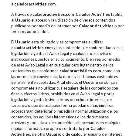
a
caladoractivities.com
.
A través de
caladoractivities.com
,
Calador Activities
facilita
al
Usuario
el acceso y la utilización de diversos contenidos
publicados por medio de Internet por
Calador Activities
o por
terceros autorizados.
El
Usuario
está obligado y se compromete a utilizar
caladoractivities.com
y los contenidos de conformidad con la
legislación vigente, el Aviso Legal y cualquier otro aviso o
instrucciones puestos en su conocimiento, bien sea por medio
de este Aviso Legal o en cualquier otro lugar dentro de los
contenidos que conforman
caladoractivities.com
, como son
las normas de convivencia, la moral y las buenas costumbres
generalmente aceptadas. A tal efecto, el
Usuario
se obliga y
compromete a no utilizar cualesquiera de los contenidos con
fines o efectos ilícitos, prohibidos en el Aviso Legal o por la
legislación vigente, lesivos de los derechos e intereses de
terceros, o que de cualquier forma puedan dañar, inutilizar,
sobrecargar, deteriorar o impedir la normal utilización de los
contenidos, los equipos informáticos o los documentos,
archivos y toda clase de contenidos almacenados en cualquier
equipo informático propio o contratado por
Calador
Activities
, de otro
Usuario
o de cualquier usuario de Internet