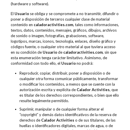
(hardware y software).
El
Usuario
se obliga y se compromete a no transmitir, difundir o
poner a disposición de terceros cualquier clase de material
contenido en
caladoractivities.com
, tales como informaciones,
textos, datos, contenidos, mensajes, gráficos, dibujos, archivos
de sonido o imagen, fotografías, grabaciones, software,
logotipos, marcas, iconos, tecnología, enlaces, diseño gráfico y
códigos fuente, o cualquier otro material al que tuviera acceso
en su condición de
Usuario
de
caladoractivities.com
, sin que
esta enumeración tenga carácter limitativo. Asimismo, de
conformidad con todo ello, el
Usuario
no podrá:
Reproducir, copiar, distribuir, poner a disposición o de
cualquier otra forma comunicar públicamente, transformar
o modificar los contenidos, a menos que se cuente con la
autorización escrita y explícita de
Calador Activities
, que
es titular de los derechos correspondientes, o bien que ello
resulte legalmente permitido.
Suprimir, manipular o de cualquier forma alterar el
“copyright” y demás datos identificativos de la reserva de
derechos de
Calador Activities
o de sus titulares, de las
huellas o identificadores digitales, marcas de agua, o de