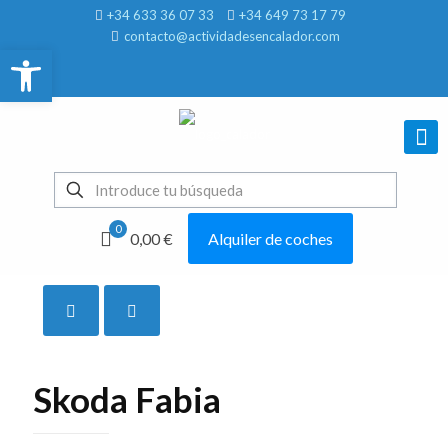
+34 633 36 07 33
+34 649 73 17 79
contacto@actividadesencalador.com
Abrir barra de herramientas
0
0,00 €
Alquiler de coches
Mostrar todo
Skoda Fabia