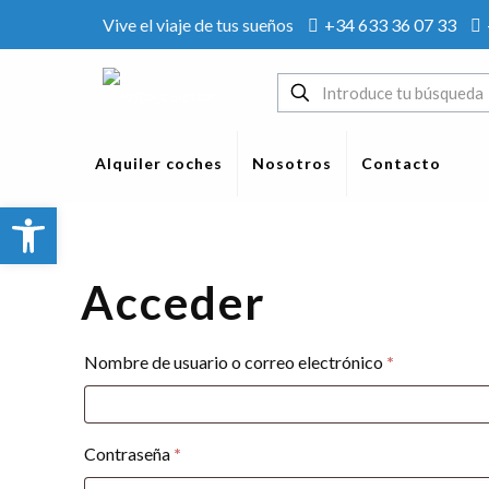
Vive el viaje de tus sueños
+34 633 36 07 33
Alquiler coches
Nosotros
Contacto
Abrir barra de herramientas
Acceder
Obligatorio
Nombre de usuario o correo electrónico
*
Obligatorio
Contraseña
*