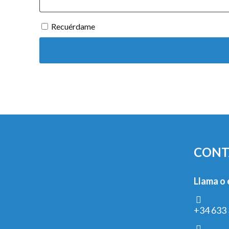
Recuérdame
CONT
Llama o 
+34 633 