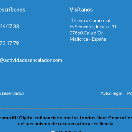
escríbenos
Visítanos
Centro Comercial
36 07 33
Es Sementer, local nº 31
07660 Cala d'Or
Mallorca - España
73 17 79
@actividadesencalador.com
s reservados
Aviso legal
Po
ama Kit Digital cofinanciado por los fondos Next Generatio
del mecanismo de recuperación y resiliencia.