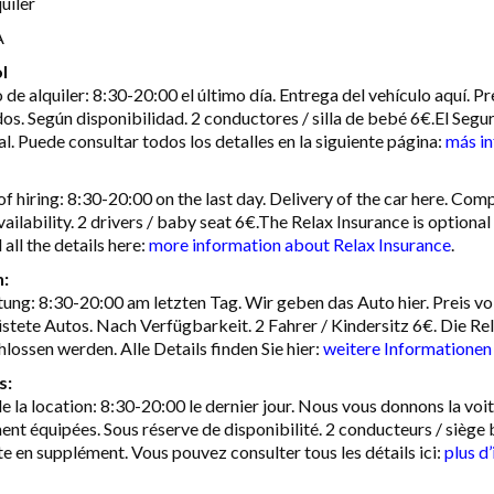
uiler
A
l
 de alquiler: 8:30-20:00 el último día. Entrega del vehículo aquí. 
os. Según disponibilidad. 2 conductores / silla de bebé 6€.El Segu
al. Puede consultar todos los detalles en la siguiente página:
más in
of hiring: 8:30-20:00 on the last day. Delivery of the car here. Com
ailability. 2 drivers / baby seat 6€.The Relax Insurance is optiona
 all the details here:
more information about Relax Insurance
.
:
ung: 8:30-20:00 am letzten Tag. Wir geben das Auto hier. Preis 
stete Autos. Nach Verfügbarkeit. 2 Fahrer / Kindersitz 6€. Die Rel
lossen werden. Alle Details finden Sie hier:
weitere Informationen
s:
e la location: 8:30-20:00 le dernier jour. Nous vous donnons la voit
ent équipées. Sous réserve de disponibilité. 2 conducteurs / siège 
te en supplément. Vous pouvez consulter tous les détails ici:
plus d