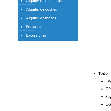
Alquiler de bicicletas
Alquiler de coches
Alquiler de motos
Entradas
Excursiones
Descripción
Valoraciones
Todo I
FW:
TP:
Seg
Exe