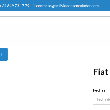
+34 649 73 17 79
contacto@actividadesencalador.com
Fiat
Fechas