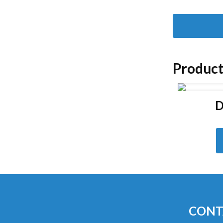
Product
D
CONT