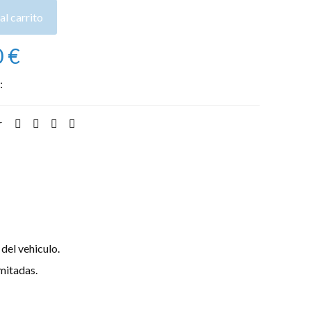
al carrito
0
€
:
Alquiler de coches
r
del vehiculo.
imitadas.