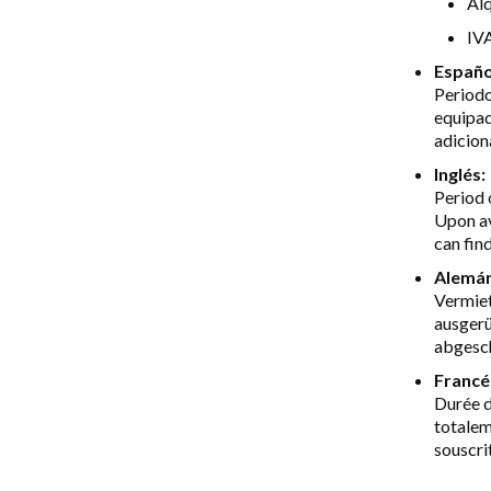
Alq
IV
Españo
Periodo
equipad
adicion
Inglés:
Period 
Upon av
can find
Alemán
Vermiet
ausgerü
abgesch
Francé
Durée d
totalem
souscri