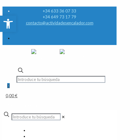
+34 633 36 07 33
Abrir barra de herramientas
+34 649 73 17 79
contacto@actividadesencalador.com
0
0,00 €
Alquiler de coches
✕