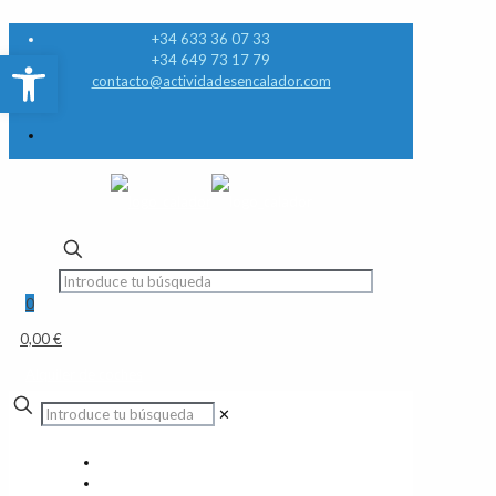
+34 633 36 07 33
Abrir barra de herramientas
+34 649 73 17 79
contacto@actividadesencalador.com
0
0,00 €
Alquiler de coches
✕