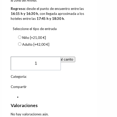
la zona del Arenal
.
Regreso:
desde el punto de encuentro entre las
16:15 h y 16:30 h
, con llegada aproximada a los
hoteles entre las
17:45 h y 18:30 h
.
Seleccione el tipo de entrada
Niño
[+21,00 €]
Adulto
[+42,00 €]
Palma
Añadir al carrito
Shoping
+
Balermann
Categoría:
Excursiones
cantidad
Compartir
Valoraciones
0
Valoraciones
No hay valoraciones aún.