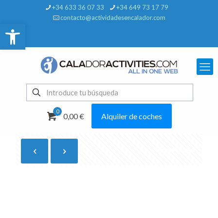
+34 633 36 07 33
+34 649 73 17 79
contacto@actividadesencalador.com
Abrir barra de herramientas
0
0,00 €
Alquiler de coches
Mostrar todo