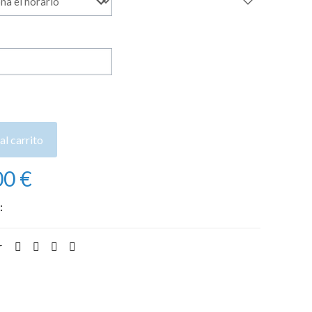
al carrito
00
€
:
Alquiler de barcos
r