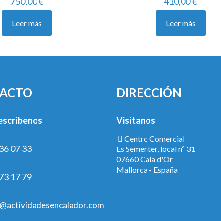
750,00
€
410,00
€
Leer más
Leer más
ACTO
DIRECCIÓN
escríbenos
Visítanos
Centro Comercial
36 07 33
Es Sementer, local nº 31
07660 Cala d'Or
Mallorca - España
73 17 79
@actividadesencalador.com