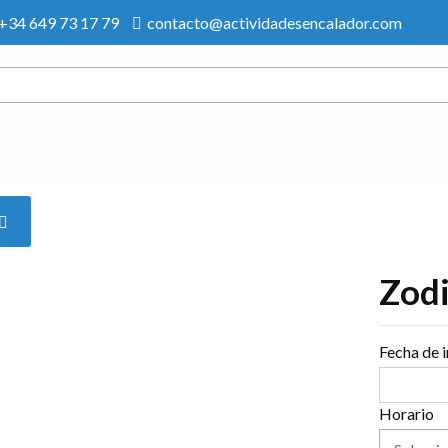
+34 649 73 17 79
contacto@actividadesencalador.com
Zodi
Fecha de i
Horario