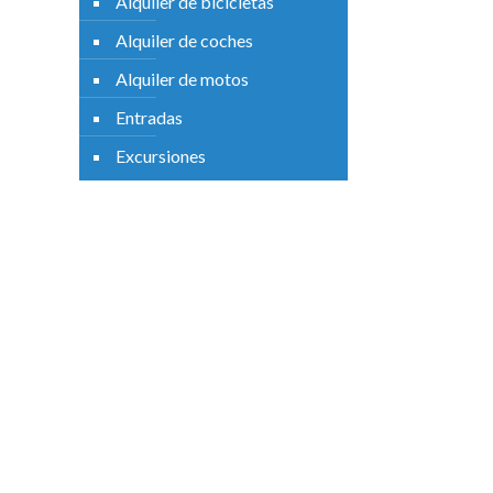
Alquiler de bicicletas
Alquiler de coches
Alquiler de motos
Entradas
Excursiones
Descripción