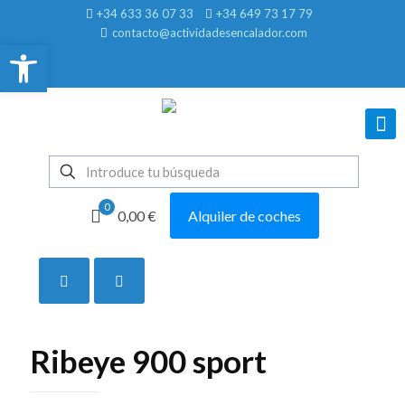
+34 633 36 07 33
+34 649 73 17 79
contacto@actividadesencalador.com
Abrir barra de herramientas
0
0,00 €
Alquiler de coches
Mostrar todo
Ribeye 900 sport