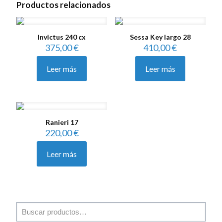
Productos relacionados
Invictus 240 cx
Sessa Key largo 28
375,00
€
410,00
€
Leer más
Leer más
Ranieri 17
220,00
€
Leer más