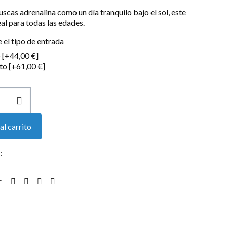
uscas adrenalina como un día tranquilo bajo el sol, este
eal para todas las edades.
 el tipo de entrada
o
[+44,00 €]
to
[+61,00 €]
al carrito
:
Entradas
r