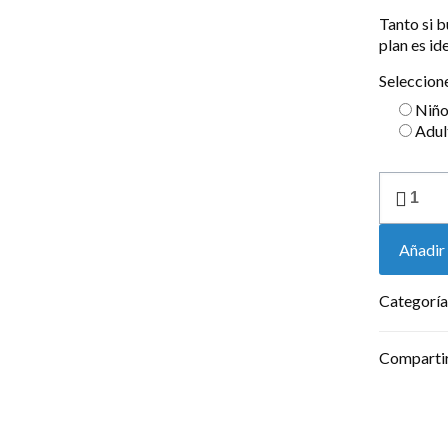
Tanto si b
plan es id
Seleccione
Niñ
Adul
Traslado
&
Ticket
Aqualand
Añadir 
cantidad
Categoría
Comparti