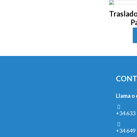
Traslad
P
CONT
Llama o 
+34 633 
+34 649 