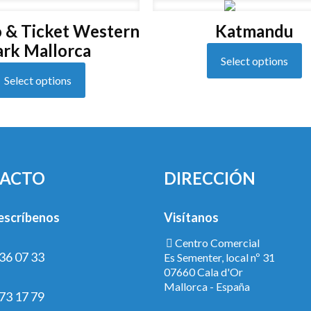
o & Ticket Western
Katmandu
ark Mallorca
Select options
Select options
ACTO
DIRECCIÓN
escríbenos
Visítanos
Centro Comercial
36 07 33
Es Sementer, local nº 31
07660 Cala d'Or
Mallorca - España
73 17 79