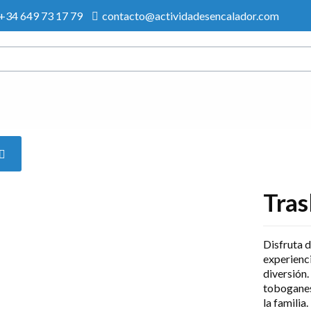
+34 649 73 17 79
contacto@actividadesencalador.com
Tras
Disfruta 
experienci
diversión.
toboganes 
la familia.