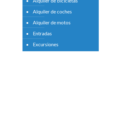
Alquiler de bicicletas
Alquiler de coches
Alquiler de motos
Entradas
Excursiones
Descripción