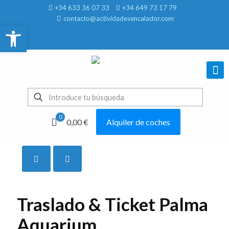
+34 633 36 07 33
+34 649 73 17 79
contacto@actividadesencalador.com
Abrir barra de herramientas
0
0,00 €
Alquiler de coches
Mostrar todo
Traslado & Ticket Palma
Aquarium