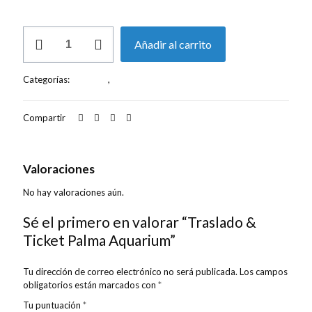
Traslado
Añadir al carrito
&
Ticket
Palma
Categorías:
Entradas
,
Excursiones
Aquarium
cantidad
Compartir
Valoraciones
0
Valoraciones
No hay valoraciones aún.
Sé el primero en valorar “Traslado &
Ticket Palma Aquarium”
Tu dirección de correo electrónico no será publicada.
Los campos
obligatorios están marcados con
*
Tu puntuación
*