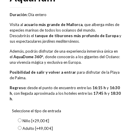
Duración:
Día entero
Visita al
acuario más grande de Mallorca
, que alberga miles de
especies marinas de todos los océanos del mundo.
Descubrirás el
tanque de tiburones más profundo de Europa
y
sus espectaculares
jardines mediterráneos
.
Además, podrás disfrutar de una experiencia inmersiva única en
el
AquaDome 360º
, donde conocerás a los gigantes del Océano:
una vivencia mágica y exclusiva en Europa.
Posibilidad de salir y volver a entrar
para disfrutar de la Playa
de Palma.
Regreso:
desde el punto de encuentro entre las
16:15 h
y
16:30
h
, con llegada aproximada a los hoteles entre las
17:45 h
y
18:30
h
.
Seleccione el tipo de entrada
Niño
[+29,00 €]
Adulto
[+49,00 €]