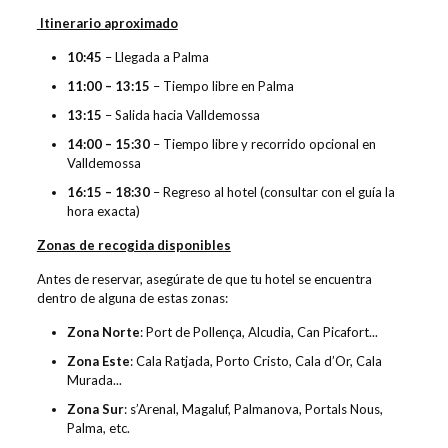
Valoraciones
0
Itinerario aproximado
10:45
– Llegada a Palma
11:00 – 13:15
– Tiempo libre en Palma
13:15
– Salida hacia Valldemossa
14:00 – 15:30
– Tiempo libre y recorrido opcional en
Valldemossa
16:15 – 18:30
– Regreso al hotel (consultar con el guía la
hora exacta)
Zonas de recogida disponibles
Antes de reservar, asegúrate de que tu hotel se encuentra
dentro de alguna de estas zonas:
Zona Norte
: Port de Pollença, Alcudia, Can Picafort...
Zona Este
: Cala Ratjada, Porto Cristo, Cala d’Or, Cala
Murada...
Zona Sur
: s’Arenal, Magaluf, Palmanova, Portals Nous,
Palma, etc.