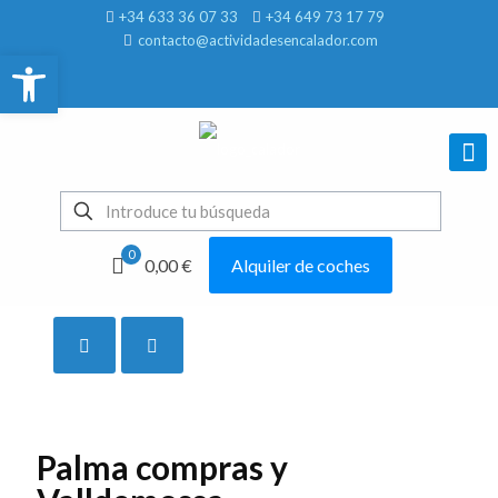
+34 633 36 07 33
+34 649 73 17 79
contacto@actividadesencalador.com
Abrir barra de herramientas
0
0,00 €
Alquiler de coches
Mostrar todo
Palma compras y