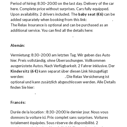
Period of hiring: 8:30–20:00 on the last day. Delivery of the car
here. Complete price without surprises. Cars fully equipped.
Upon availability. 2 drivers included. The
baby seat (€6)
can be
added separately when booking from this link:
add baby seat
.
The Relax Insurance is optional and can be purchased as an
additional service. You can find all the details here:
more
information about Relax Insurance
.
Alemán:
Vermietung: 8:30–20:00 am letzten Tag. Wir geben das Auto
hier. Preis vollständig, ohne Überraschungen. Vollkommen
ausgerüstete Autos. Nach Verfügbarkeit. 2 Fahrer inklusive. Der
Kindersitz (6 €)
kann separat über diesen Link hinzugefügt
werden:
Kindersitz hinzufügen
.
Die Relax Versicherung ist
optional und kann zusätzlich abgeschlossen werden. Alle Details
finden Sie hier:
weitere Informationen zur Relax
Versicherung
.
Francés:
Durée de la location : 8:30–20:00 le dernier jour. Nous vous
donnons la voiture ici. Prix complet sans surprises. Voitures
totalement équipées. Sous réserve de disponibilité. 2