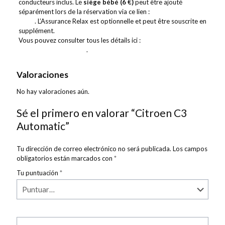
conducteurs inclus. Le
siège bébé (6 €)
peut être ajouté
séparément lors de la réservation via ce lien :
ajouter le siège
bébé
. L’Assurance Relax est optionnelle et peut être souscrite en
supplément.
Vous pouvez consulter tous les détails ici :
plus d’informations
sur l’Assurance Relax
.
Valoraciones
No hay valoraciones aún.
Sé el primero en valorar “Citroen C3
Automatic”
Tu dirección de correo electrónico no será publicada.
Los campos
obligatorios están marcados con
*
Tu puntuación
*