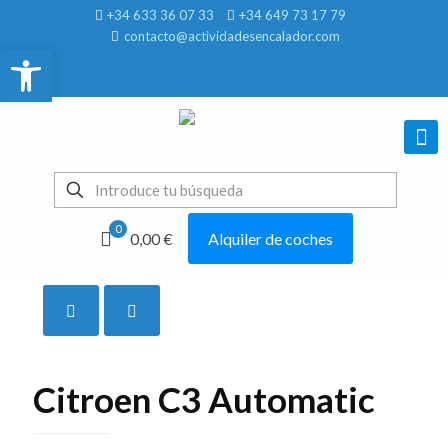
+34 633 36 07 33
+34 649 73 17 79
contacto@actividadesencalador.com
Abrir barra de herramientas
0
0,00 €
Alquiler de coches
Mostrar todo
Citroen C3 Automatic