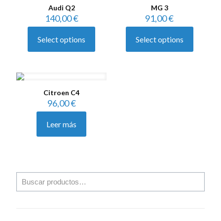
Audi Q2
MG 3
140,00
€
91,00
€
Select options
Select options
Citroen C4
96,00
€
Leer más