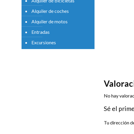
Alquiler de bicicletas
Alquiler de coches
Alquiler de motos
Entradas
Excursiones
Valoraciones
Valorac
No hay valorac
Sé el prim
Tu dirección d