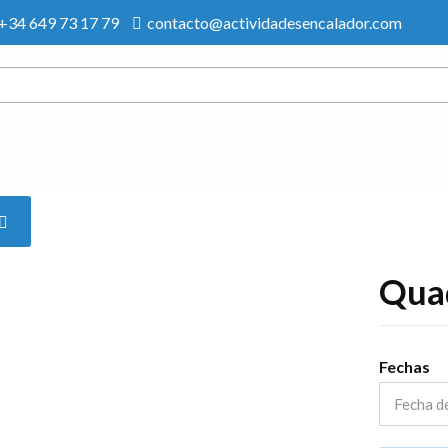
+34 649 73 17 79
contacto@actividadesencalador.com
Qua
Fechas