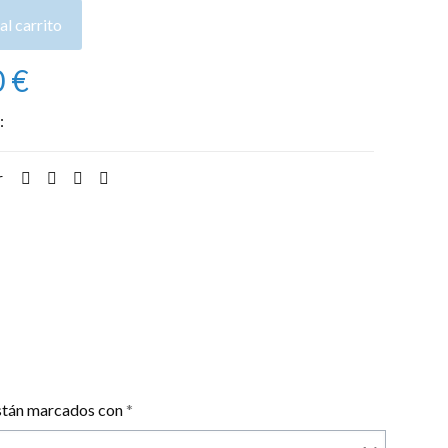
al carrito
0
€
:
Alquiler de motos
r
están marcados con
*