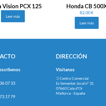
 Vision PCX 125
Honda CB 500
82,00
€
Leer más
Leer más
ACTO
DIRECCIÓN
escríbenos
Visítanos
Centro Comercial
36 07 33
Es Sementer, local nº 31
07660 Cala d'Or
Mallorca - España
73 17 79