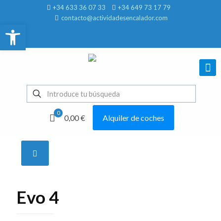
+34 633 36 07 33
+34 649 73 17 79
contacto@actividadesencalador.com
Abrir barra de herramientas
0
0,00 €
Alquiler de coches
Mostrar todo
Evo 4