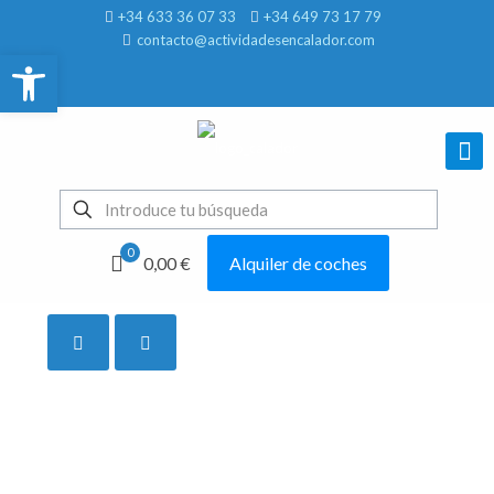
+34 633 36 07 33
+34 649 73 17 79
contacto@actividadesencalador.com
Abrir barra de herramientas
0
0,00 €
Alquiler de coches
Mostrar todo