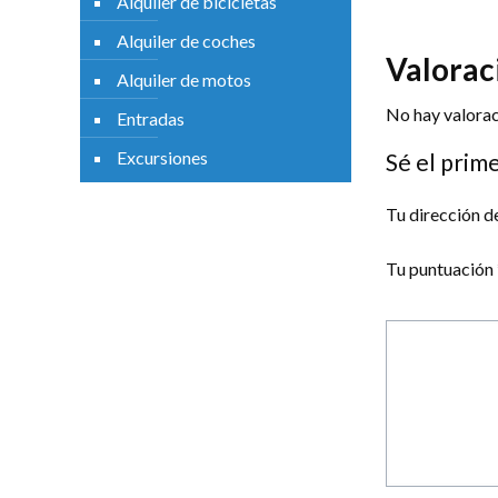
Alquiler de bicicletas
Alquiler de coches
Valoraciones
Valorac
Alquiler de motos
No hay valorac
Entradas
Excursiones
Sé el prim
Tu dirección d
Tu puntuación