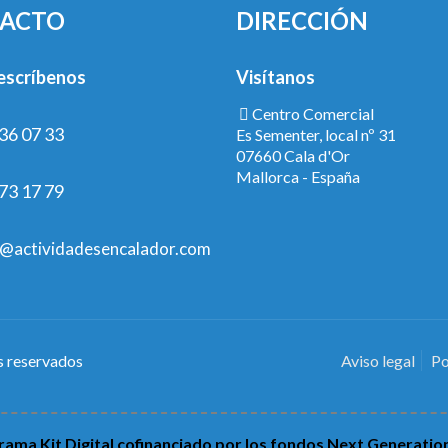
ACTO
DIRECCIÓN
escríbenos
Visítanos
Centro Comercial
36 07 33
Es Sementer, local nº 31
07660 Cala d'Or
Mallorca - España
73 17 79
@actividadesencalador.com
s reservados
Aviso legal
Po
ama Kit Digital cofinanciado por los fondos Next Generatio