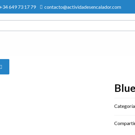
+34 649 73 17 79
contacto@actividadesencalador.com
Blu
Categoría
Comparti