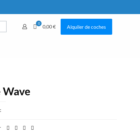
0
0,00 €
Alquiler de coches
Mostrar todo
e Wave
:
Alquiler de bicicletas
r